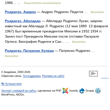
1986… …
Энциклопедия ньюсмейкеров
Родригес, Андрес
— Андрес Родригес Педотти …
Википедия
Родригес, Абелардо
— Абелардо Родригес Лухан, широко
известный как Абелардо Л. Родригес (12 мая 1889 13 февраля
1967) был временным президентом Мексики в 1932 1934 гг.
Занял пост Президента Мексики после отставки Паскуаля
Ортиса. Биография Родился в Сан… …
Википедия
Родригес, Патрисио Хулиан
— Патрисио Родригес …
Википедия
© Академик, 2000-2026
18+
Обратная связь:
Техподдержка
,
Реклама на сайте
👣 Путешествия
Экспорт словарей на сайты
, сделанные на PHP,
Joomla,
Drupal,
WordPress, MODx.