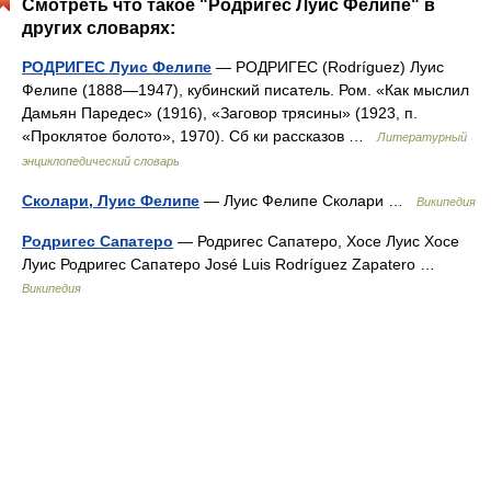
Смотреть что такое "Родригес Луис Фелипе" в
других словарях:
РОДРИГЕС Луис Фелипе
— РОДРИГЕС (Rodríguez) Луис
Фелипе (1888—1947), кубинский писатель. Ром. «Как мыслил
Дамьян Паредес» (1916), «Заговор трясины» (1923, п.
«Проклятое болото», 1970). Сб ки рассказов …
Литературный
энциклопедический словарь
Сколари, Луис Фелипе
— Луиc Фелипе Сколари …
Википедия
Родригес Сапатеро
— Родригес Сапатеро, Хосе Луис Хосе
Луис Родригес Сапатеро José Luis Rodríguez Zapatero …
Википедия